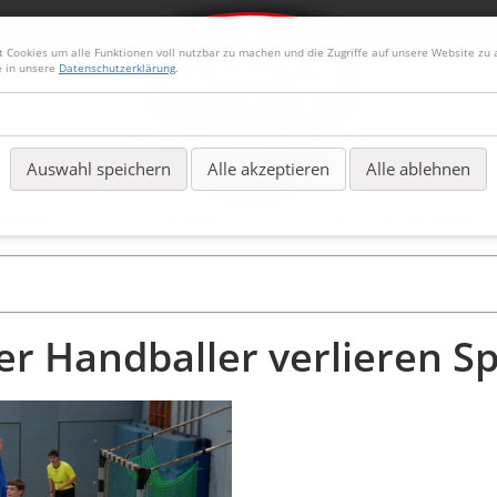
Cookies um alle Funktionen voll nutzbar zu machen und die Zugriffe auf unsere Website zu a
e in unsere
Datenschutzerklärung
.
Auswahl speichern
Alle akzeptieren
Alle ablehnen
UNGEN
VEREIN
MITGLIED WERDEN
r Handballer verlieren Sp