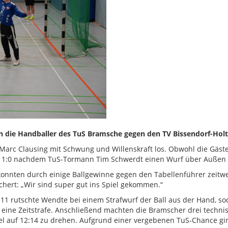
 die Handballer des TuS Bramsche gegen den TV Bissendorf-Holte
 Marc Clausing mit Schwung und Willenskraft los. Obwohl die Gäst
m 1:0 nachdem TuS-Tormann Tim Schwerdt einen Wurf über Außen p
onnten durch einige Ballgewinne gegen den Tabellenführer zeitwei
lchert: „Wir sind super gut ins Spiel gekommen.“
 rutschte Wendte bei einem Strafwurf der Ball aus der Hand, sod
eine Zeitstrafe. Anschließend machten die Bramscher drei technisc
l auf 12:14 zu drehen. Aufgrund einer vergebenen TuS-Chance gin