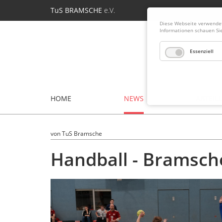
TuS BRAMSCHE
e.V.
Diese Webseite verwendet 
Informationen schauen Si
Essenziell
HOME
NEWS
ABTEIL
von TuS Bramsche
Handball - Bramsche