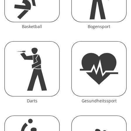
Basketball
Bogensport
Darts
Gesundheitssport