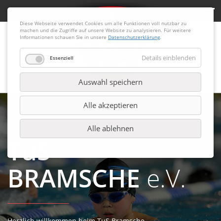
Diese Webseite verwendet Cookies um alle Funktionen voll nutzbar zu
machen und die Zugriffe auf unsere Website zu analysieren. Für weitere
Informationen schauen Sie in unsere
Datenschutzerklärung
.
Details einblenden
Essenziell
Auswahl speichern
Alle akzeptieren
Alle ablehnen
TuS
BRAMSCHE
e.V.
Herzlich willkommen beim TuS Bramsche.